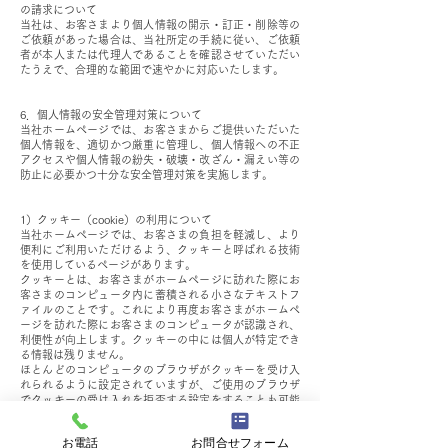
の請求について
当社は、お客さまより個人情報の開示・訂正・削除等の
ご依頼があった場合は、当社所定の手続に従い、ご依頼
者が本人または代理人であることを確認させていただい
たうえで、合理的な範囲で速やかに対応いたします。
6．個人情報の安全管理対策について
当社ホームページでは、お客さまからご提供いただいた
個人情報を、適切かつ厳重に管理し、個人情報への不正
アクセスや個人情報の紛失・破壊・改ざん・漏えい等の
防止に必要かつ十分な安全管理対策を実施します。
1）クッキー（cookie）の利用について
当社ホームページでは、お客さまの負担を軽減し、より
便利にご利用いただけるよう、クッキーと呼ばれる技術
を使用しているページがあります。
クッキーとは、お客さまがホームページに訪れた際にお
客さまのコンピュータ内に蓄積される小さなテキストフ
ァイルのことです。これにより再度お客さまがホームペ
ージを訪れた際にお客さまのコンピュータが認識され、
利便性が向上します。クッキーの中には個人が特定でき
る情報は残りません。
ほとんどのコンピュータのブラウザがクッキーを受け入
れられるように設定されていますが、ご使用のブラウザ
でクッキーの受け入れを拒否する設定をすることも可能
です。但し、その結果、ホームページの一部の機能が正
常に作動しない場合がありますのでご了承ください。
お電話
お問合せフォーム